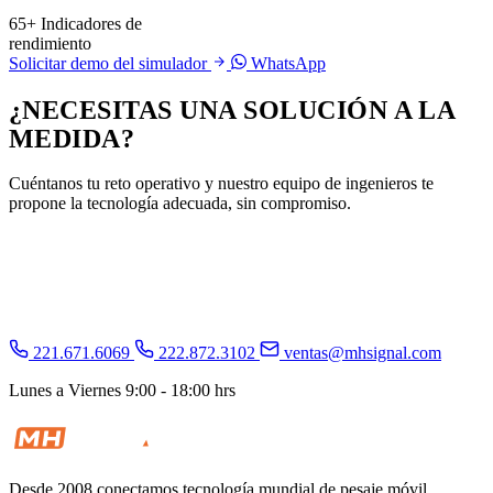
65+
Indicadores de
rendimiento
Solicitar demo del simulador
WhatsApp
¿NECESITAS UNA
SOLUCIÓN
A LA
MEDIDA?
Cuéntanos tu reto operativo y nuestro equipo de ingenieros te
propone la tecnología adecuada, sin compromiso.
Agenda una asesoría gratuita
Ver casos de éxito
221.671.6069
222.872.3102
ventas@mhsignal.com
Lunes a Viernes 9:00 - 18:00 hrs
Desde 2008 conectamos tecnología mundial de pesaje móvil,