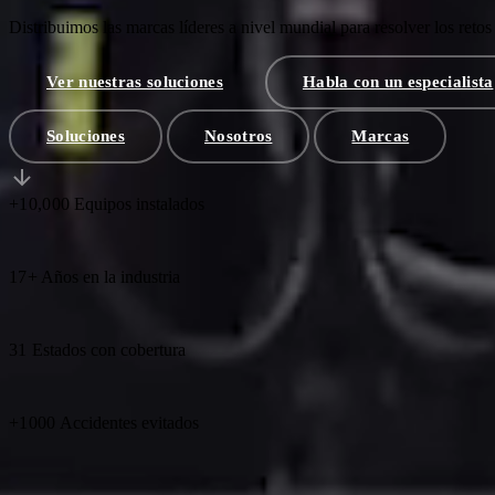
Distribuimos las marcas líderes a nivel mundial para resolver los retos
Ver nuestras soluciones
Habla con un especialista
Soluciones
Nosotros
Marcas
+10,000
Equipos instalados
17+
Años en la industria
31
Estados con cobertura
+1000
Accidentes evitados